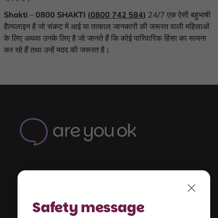
Shakti
–
0800 SHAKTI (
0800 742 584
)
24/7
एक ऐसी बहुभाषी
हैल्पलाइन है जो संकट में आई या तत्काल जानकारी की जरूरत वाली महिलाओं
के लिए अथवा उनके लिए है जो जानते हैं कि कोई पारिवारिक हिंसा का सामना
कर रहे हैं तथा उन्हें मदद की जरूरत है।
Are
You
OK
-
Home
Understand
Close
unsafe relationships
Safety message