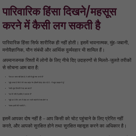
पारिवारिक हिंसा दिखने/महसूस
करने में कैसी लग सकती है
पारिवारिक हिंसा सिर्फ शारीरिक ही नहीं होती। इसमें भावनात्मक, मुंह-जबानी,
मनोवैज्ञानिक, यौन
संबंधी और आर्थिक दुर्व्यवहार भी शामिल हैं।
अपमानजनक रिश्तों में लोगों के लिए नीचे दिए
उदाहरणों से मिलते-जुलते तरीकों
से
सोचना आम बात है:
"ऐसा हर समय नहीं होता है, वे अभी भी मुझे प्यार करते हैं"
"
मुझे लगता है जैसे वे मेरे साथ माइंड गेम
(
दिमागी खेल
)
खेल रहे है – मैं बहुत उलझन में हूं
"
"
शादी
-
शुदा ज़िन्दगी में यह आम बात है
"
"वह मेरे पति हैं इसलिए वे हकदार हैं"
"मुझे डर है कि अगर मैं छोड़ कर चली जाऊंगी तो क्या होगा" या
"शायद इसमें मेरी गलती है"।
इसमें आपका दोष नहीं है – आप किसी को चोट पहुंचाने के लिए प्रेरित नहीं
करते
,
और आपको सुरक्षित होने तथा सुरक्षित महसूस करने का अधिकार है।