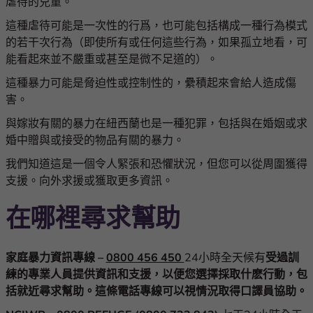
虐待的兒童。
這種虐待可能是一次性的行爲，也可能包括構成一種行為模式
的若干次行為（即使所有或任何這些行為，如果孤立地看，可
能看起來並不嚴重或甚至是微不足道的）。
這種暴力可能是脅迫性或控制性的，纍積起來會給人造成傷
害。
與嫁妝有關的暴力在紐西蘭也是一種犯罪，包括與在婚姻或求
婚中贈與或接受的物品有關的暴力。
我們知道這是一個令人緊張和恐懼狀況，但您可以從周圍獲得
支援。向外求援或獲取更多資訊。
在哪裡尋求幫助
家庭暴力資訊專線
–
0800 456 450
24小時全天候有
受過訓
練的專業人員提供資訊和支援，以便您選擇採取什麽行動，包
括就近尋求幫助。這條電話專線可以視情況取得口譯員協助。