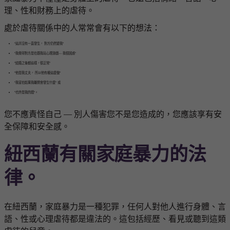
理、性和財務上的虐待。
處於虐待關係中的人常常會有以下的想法：
"這并沒有一直發生， 對方仍然愛我"
"我覺得對方是在跟我玩心理游戲— 我很困惑"
"結婚之後都這樣，很正常"
"他是我丈夫， 所以他有權這麼做"
"我害怕如果我離開會發生什麼" 或
"也許是我的錯"。
您不應責怪自己 — 別人傷害您不是您造成的，您應該享有安
全保障和安全感。
紐西蘭有關家庭暴力的法
律。
在紐西蘭，家庭暴力是一種犯罪，任何人對他人進行身體、言
語、性或心理虐待都是違法的。這包括經歷、看見或聽到這類