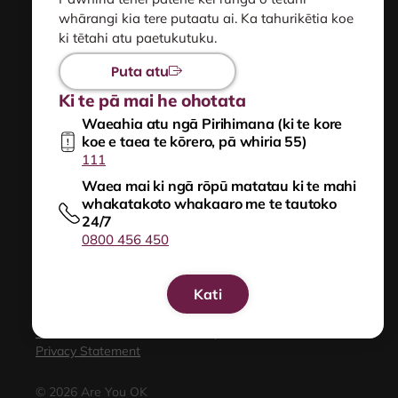
whārangi kia tere putaatu ai. Ka tahurikētia koe
Sitemap
ki tētahi atu paetukutuku.
Puta atu
Ngā āwhina mā te hunga e noho pa-pouri ana kei te
Ki te pā mai he ohotata
whakamataku, kei te whakamamae rānei i ētahi
Waeahia atu ngā Pirihimana (ki te kore
atu
koe e taea te kōrero, pā whiria 55)
111
NZ Relay
Waea mai ki ngā rōpū matatau ki te mahi
whakatakoto whakaaro me te tautoko
24/7
0800 456 450
New
Zealand
Government
Kati
Tiki āwhina ināianei
Te whakamahi haumaru i tēnei paetukutuku
Privacy Statement
© 2026 Are You OK