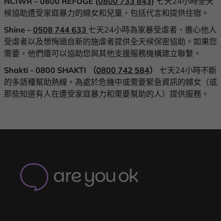
NCIWR – 0800 REFUGE (
0800 733 843
)
七天24小時全天
候協助遭受家庭暴力的婦女和兒童，包括代言和提供住宿。
Shine –
0508 744 633
七天24小時為家暴受虐者、擔心他人
受虐者以及想悔過自新的施虐者提供全天候保密協助。如果您
需要，他們還可以協助您與其他支援服務機構建立聯繫。
Shakti - 0800 SHAKTI
（
0800 742 584
）
七天24小時不斷
的多語種幫助熱線，為處於危機中或需要緊急資訊的婦女（或
那些知道有人在遭受家庭暴力和需要幫助的人）提供服務。
Are
You
OK
-
Home